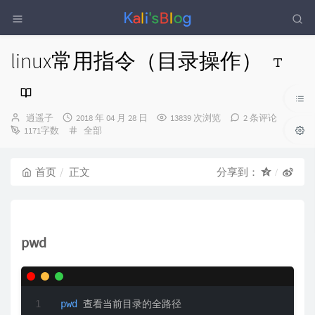
linux常用指令（目录操作）
博
发
逍遥子
2018 年 04 月 28 日
13839 次浏览
2 条评论
主：
布
分
1171字数
全部
时
类：
间：
首页
正文
分享到：
pwd
pwd
 查看当前目录的全路径  
