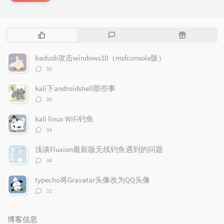
热
最
随
门
新
机
文
评
文
badusb攻击windows10（msfconsole版）
章
论
章
评
39
论
数：
kali下androidshell那些事
评
36
论
数：
kali linux WiFi钓鱼
评
34
论
数：
浅谈Fluxion最新版无线钓鱼遇到的问题
评
34
论
数：
typecho将Gravatar头像改为QQ头像
评
31
论
数：
博客信息