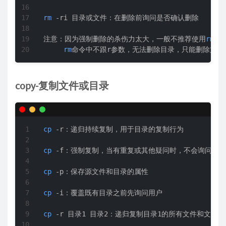
rm
 -ri 目录或文件：在删除前询问是否确认删除  

注意：因为强制删除的杀伤力太大，一般不推荐使用
rm
 -
rm
命令中不跟r参数，无法删除目录，只能删除文件
copy-复制文件或目录
cp
 -r：递归持续复制，用于目录的复制行为  

cp
 -f：强制复制，当有重复或其他疑问时，不会询问使用
cp
 -p：保存源文件和目录的属性  

cp
 -i：覆盖既有目录之前先询问用户  

cp
 -r 目录1 目录2：递归复制目录1的所有文件和文件夹到