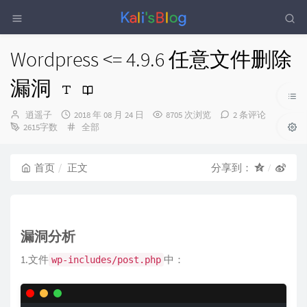
Wordpress <= 4.9.6 任意文件删除
漏洞
博
发
逍遥子
2018 年 08 月 24 日
8705 次浏览
2 条评论
主：
布
分
2615字数
全部
时
类：
间：
首页
正文
分享到：
漏洞分析
1.文件
中：
wp-includes/post.php