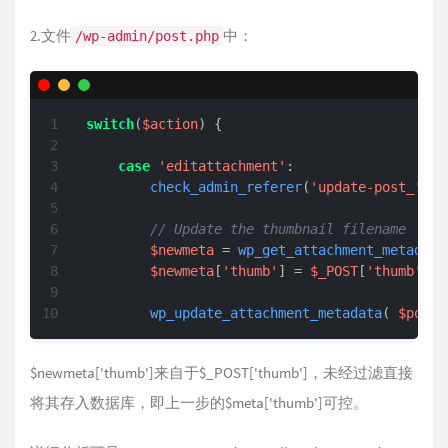
2.文件
中：
/wp-admin/post.php
switch
(
$action
) {

case
'editattachment'
:

check_admin_referer
(
'update-post_'
 . 
// Update the thumbnail filename
$newmeta
 = 
wp_get_attachment_metadata
$newmeta
[
'thumb'
] = 
$_POST
[
'thumb'
];

wp_update_attachment_metadata
( 
$post_
$newmeta['thumb']来自于$_POST['thumb']，未经过滤直接
将其存入数据库，即上一步的$meta['thumb']可控。