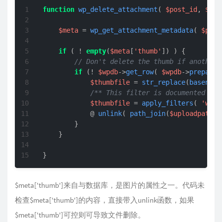
function
wp_delete_attachment
(
$post_id
, 
$for
$meta
 = 
wp_get_attachment_metadata
( 
$post
if
 ( ! 
empty
(
$meta
[
'thumb'
]) ) {

// Don't delete the thumb if another 
if
 (! 
$wpdb
->
get_row
( 
$wpdb
->
prepare
(
$thumbfile
 = 
str_replace
(
basename
/** This filter is documented in 
$thumbfile
 = 
apply_filters
( 
'wp_d
            @ 
unlink
( 
path_join
(
$uploadpath
[
'
        }

    }

}
$meta['thumb']来自与数据库，是图片的属性之一。代码未
检查$meta['thumb']的内容，直接带入unlink函数，如果
$meta['thumb']可控则可导致文件删除。