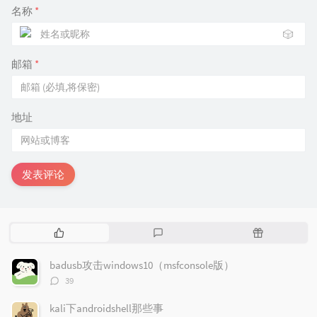
名称
*
🎲
邮箱
*
地址
发表评论
热
最
随
门
新
机
文
评
文
badusb攻击windows10（msfconsole版）
章
论
章
评
39
论
数：
kali下androidshell那些事