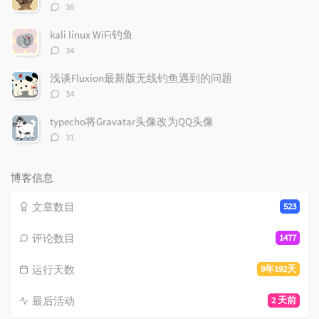
评
36
论
数：
kali linux WiFi钓鱼
评
34
论
数：
浅谈Fluxion最新版无线钓鱼遇到的问题
评
34
论
数：
typecho将Gravatar头像改为QQ头像
评
31
论
数：
博客信息
文章数目
523
评论数目
1477
运行天数
9年192天
最后活动
2 天前