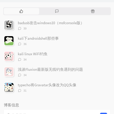
热
最
随
门
新
机
文
评
文
badusb攻击windows10（msfconsole版）
章
论
章
评
39
论
数：
kali下androidshell那些事
评
36
论
数：
kali linux WiFi钓鱼
评
34
论
数：
浅谈Fluxion最新版无线钓鱼遇到的问题
评
34
论
数：
typecho将Gravatar头像改为QQ头像
评
31
论
数：
博客信息