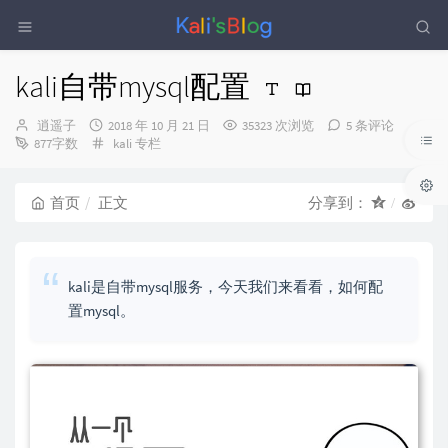
kali自带mysql配置
博
发
逍遥子
2018 年 10 月 21 日
35323 次浏览
5 条评论
主：
布
分
877字数
kali 专栏
时
类：
间：
首页
正文
分享到：
kali是自带mysql服务，今天我们来看看，如何配
置mysql。