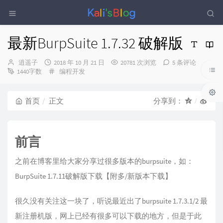
最新BurpSuite 1.7.32 破解版
博
发
逍遥子
2018 年 10 月 21 日
20781 次浏览
5 条评论
主：
布
分
1440字数
编程开发
时
类：
间：
首页
正文
分享到：
前言
之前在博客里给大家分享过很多版本的burpsuite，如：
BurpSuite 1.7.11破解版下载【附多/新版本下载】
很久没有关注这一块了，听说最近出了burpsuite 1.7.3.1/2 最
新注册机版，网上已经有很多可以下载的地方，但是于此