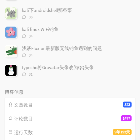
论
数：
kali下androidshell那些事
评
36
论
数：
kali linux WiFi钓鱼
评
34
论
数：
浅谈Fluxion最新版无线钓鱼遇到的问题
评
34
论
数：
typecho将Gravatar头像改为QQ头像
评
31
论
数：
博客信息
文章数目
523
评论数目
1477
运行天数
9年193天