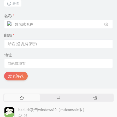
表情
名称
*
🎲
邮箱
*
地址
发表评论
热
最
随
门
新
机
文
评
文
badusb攻击windows10（msfconsole版）
章
论
章
评
39