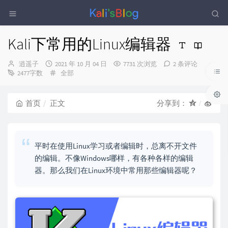
Kali下常用的Linux编辑器
博
发
逍遥子
2021 年 10 月 04 日
7731 次浏览
2 条评论
主：
布
分
2477字数
全部
时
类：
间：
首页
正文
分享到：
平时在使用Linux学习或者编辑时，总离不开文件
的编辑。不像Windows哪样，有各种各样的编辑
器。那么我们在Linux环境中常用那些编辑器呢？