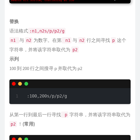
替换
语法格式
:n1,n2s/p/p2/g
与
为数字。在第
与
行之间寻找
这个
n1
n2
n1
n2
p
字符串，并将该字符串取代为
p2
示列
100 到 200 行之间搜寻 p 并取代为 p2
:100,200s/p/p2/g
从第一行到最后一行寻找
字符串，并将该字符串取代为
p
！
(常用)
p2