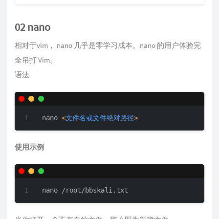
02 nano
相对于vim， nano 几乎是零学习成本。nano 的用户体验完
全吊打 Vim。
语法
nano 
<
文件名或文件绝对路径
>
使用示例
nano /root/bbskali.txt