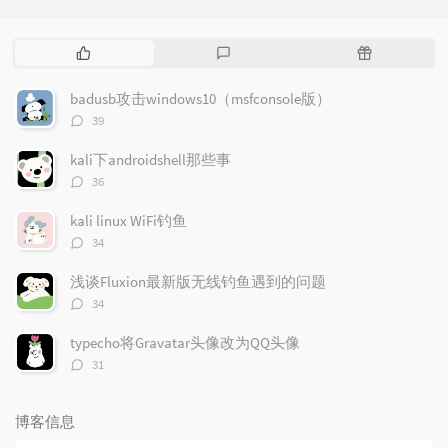
热
最
随
门
新
机
文
评
文
badusb攻击windows10（msfconsole版）
章
论
章
评
39
论
数：
kali下androidshell那些事
评
36
论
数：
kali linux WiFi钓鱼
评
34
论
数：
浅谈Fluxion最新版无线钓鱼遇到的问题
评
34
论
数：
typecho将Gravatar头像改为QQ头像
评
31
论
数：
博客信息