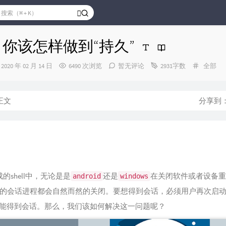
 你该怎样做到“持久”
发
分
2020 年 02 月 14 日
6490 次浏览
暂无评论
2931字数
全部
布
类：
时
间：
正文
分享到
成的shell中，无论是是
还是
在关闭软件或者设备重
android
windows
的会话进程都会自然而然的关闭。要想得到会话，必须用户再次启
ll才能得到会话。那么，我们该如何解决这一问题呢？