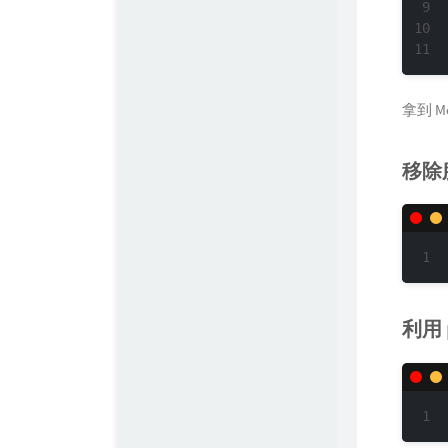
拿到 Me
移除
利用 p