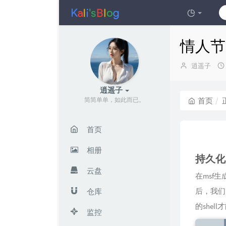
情人节
博
逍遥子
主：
逍遥子
简简单单，如此而已。
首页
首页
相册
持久化
云盘
在msf生
后，我们
仓库
的she
监控