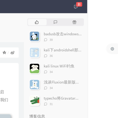
新
热
最
随
门
新
机
文
评
文
badusb攻击windows10（msfconsole版）
章
论
章
评
39
论
数：
kali下androidshell那些事
：
评
36
论
数：
kali linux WiFi钓鱼
评
34
论
数：
浅谈Fluxion最新版无线钓鱼遇到的问题
评
34
启
论
数：
typecho将Gravatar头像改为QQ头像
动我们
评
31
论
数：
博客信息