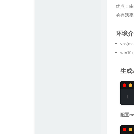
陶小桃Blog
优点：由
Simple Blog
的存活率
环境介
vps(m
win10
生成sh
配置ms