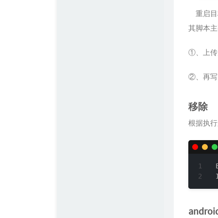
重启目
其脚本主
①、上传后
②、再写
移除
根据执行
andro