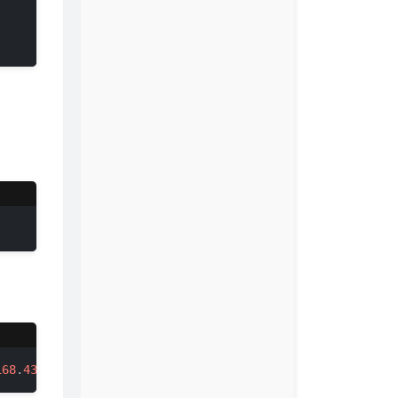
168
.
43.100