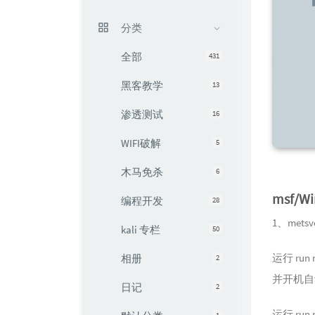
分类
全部
431
黑客教学
13
渗透测试
16
WIFI破解
5
木马免杀
6
msf/
编程开发
28
1、met
kali 专栏
50
运行 ru
相册
2
并开机自
日记
2
运行 run
1