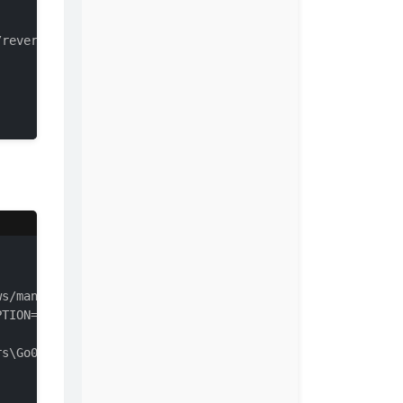
reverse_tcp

ws/manage/persistence
_exe.

TION=value [...]

s\Go0s\AppData\Local\Temp\HLDIkkGKSJ...
