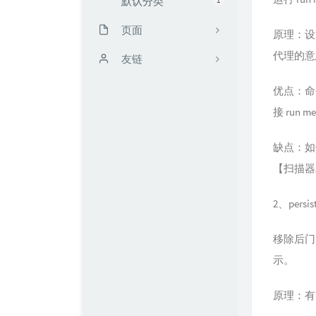
默认分类
页面
原理：设
代理的意
时光机
友链
留言板
靳闯博客
优点：命
接 run me
读书计划
无限·领域 / UCW's Blog
文章归档
Mark's Blog
缺点：如
【扫描器
友链
FengMo
我的仓库
TRY博客
2、pers
关于kali blog
Zeruns's Blog
移除后门
示。
配枪朱丽叶
Echking's Wiki
原理：有