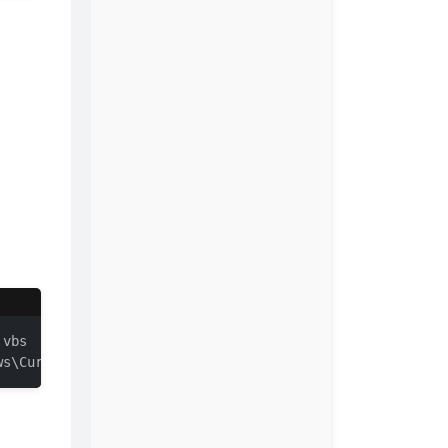
vbs

ws\CurrentVersion\Run\irZnsVkfdRUZIB