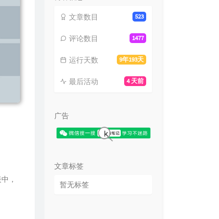
文章数目
523
评论数目
1477
运行天数
9年193天
最后活动
4 天前
广告
文章标签
列表中，
暂无标签