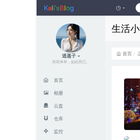
生活小
首页
逍遥子
简简单单，如此而已。
首页
相册
云盘
仓库
监控