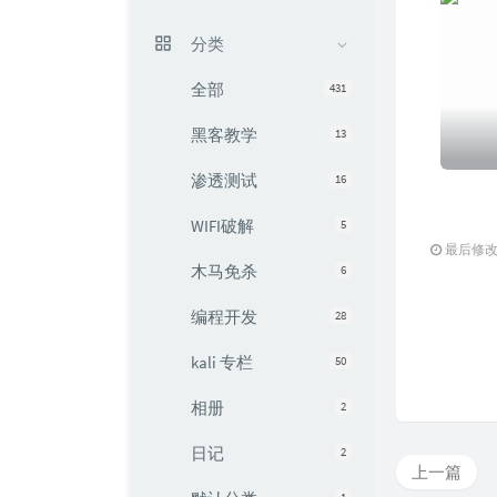
分类
全部
431
黑客教学
13
渗透测试
16
WIFI破解
5
最后修改：2
木马免杀
6
编程开发
28
kali 专栏
50
相册
2
日记
2
上一篇
1