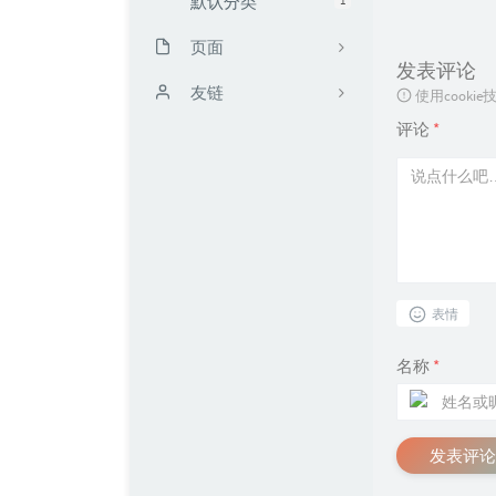
默认分类
页面
发表评论
时光机
友链
使用cook
评论
*
留言板
靳闯博客
读书计划
无限·领域 / UCW's Blog
文章归档
Mark's Blog
友链
FengMo
表情
我的仓库
TRY博客
关于kali blog
Zeruns's Blog
名称
*
配枪朱丽叶
Echking's Wiki
发表评论