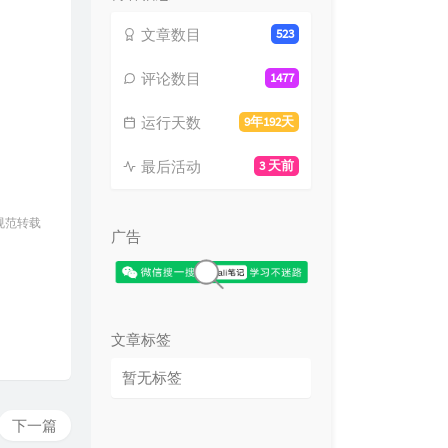
文章数目
523
评论数目
1477
运行天数
9年192天
最后活动
3 天前
规范转载
广告
文章标签
暂无标签
下一篇