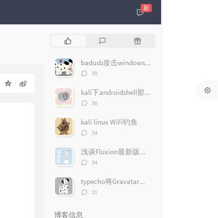
新
热
最
随
门
新
机
文
评
文
badusb攻击windows10（msfconsole版）
章
论
章
评
39
论
：
数：
kali下androidshell那些事
评
36
论
数：
kali linux WiFi钓鱼
评
34
论
数：
浅谈Fluxion最新版无线钓鱼遇到的问题
评
34
论
数：
typecho将Gravatar头像改为QQ头像
评
31
论
数：
博客信息