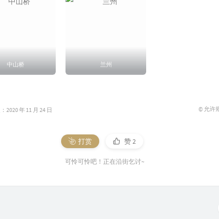
中山桥
兰州
© 允许
020 年 11 月 24 日
打赏
赞
2
可怜可怜吧！正在沿街乞讨~