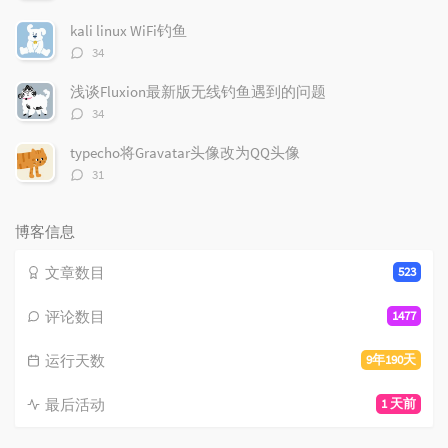
论
数：
kali linux WiFi钓鱼
评
34
论
数：
浅谈Fluxion最新版无线钓鱼遇到的问题
评
34
论
数：
typecho将Gravatar头像改为QQ头像
评
31
论
数：
博客信息
文章数目
523
评论数目
1477
运行天数
9年190天
最后活动
1 天前