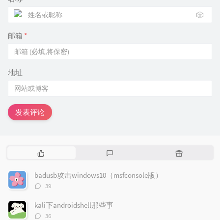
🎲
邮箱
*
地址
发表评论
热
最
随
门
新
机
文
评
文
badusb攻击windows10（msfconsole版）
章
论
章
评
39
论
数：
kali下androidshell那些事
评
36