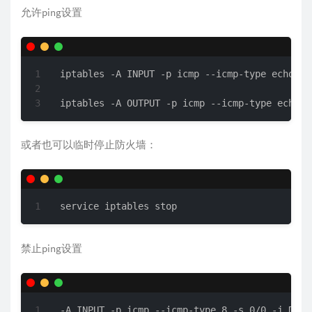
允许ping设置
iptables -A INPUT -p icmp --icmp-type echo-req
iptables -A OUTPUT -p icmp --icmp-type echo-r
或者也可以临时停止防火墙：
service iptables stop
禁止ping设置
-A INPUT -p icmp --icmp-type 8 -s 0/0 -j DROP