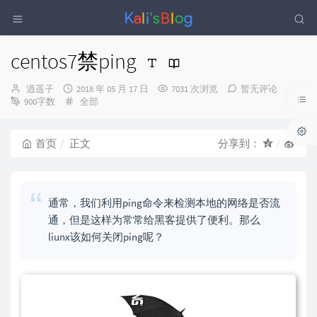
centos7禁ping
博
发
逍遥子
2018 年 05 月 17 日
7031 次浏览
暂无评论
主：
布
分
900字数
全部
时
类：
间：
首页
正文
分享到：
通常，我们利用ping命令来检测本地的网络是否流
通，但是这样为常常给黑客提供了便利。那么
liunx该如何关闭ping呢？