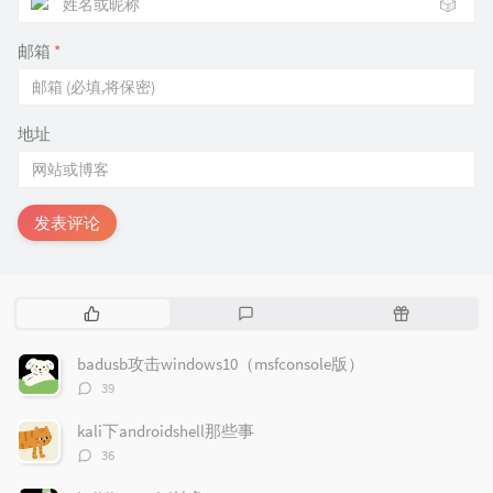
🎲
邮箱
*
地址
发表评论
热
最
随
门
新
机
文
评
文
badusb攻击windows10（msfconsole版）
章
论
章
评
39
论
数：
kali下androidshell那些事
评
36
论
数：