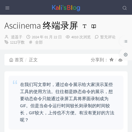
Asciinema 终端录屏
博
发
逍遥子
2024 年 01 月 22 日
4010 次浏览
暂无评论
主：
布
分
1212字数
全部
时
类：
间：
首页
正文
分享到：
在我们写文章时，通过命令展示给大家演示某些
工具的使用方法。往往都是静态命令的展示，想
要动态命令只能通过录屏工具将界面录制成为
GIF。但是当命令运行时间较长则录制的时间较
长，GIF较大，上传也不方便。有没有更好的方法
呢？