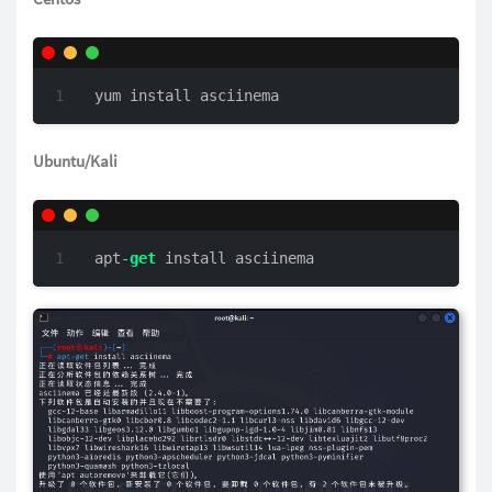
yum install asciinema
Ubuntu/Kali
apt-
get
 install asciinema