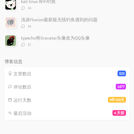
kali linux WiFi钓鱼
评
34
论
数：
浅谈Fluxion最新版无线钓鱼遇到的问题
评
34
论
数：
typecho将Gravatar头像改为QQ头像
评
31
论
数：
博客信息
文章数目
523
评论数目
1477
运行天数
9年193天
最后活动
4 天前