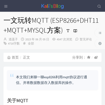
一文玩转MQTT (ESP8266+DHT11
+MQTT+MYSQL方案)
博
发
逍遥子
2023 年 06 月 05 日
4547 次浏览
暂无评论
主：
布
分
4716字数
全部
时
类：
间：
首页
正文
分享到：
本文我们来聊一聊esp8266利用mqtt协议进行通
信。并将数据数据存入数据库的操作。
关于MQTT