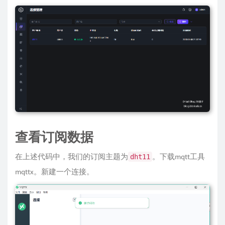
    Serial.
print
(
"Attempting MQTT connection.
// Attempt to connect
if
 (client.
connect
(mqtt_sensor_topic, mqt
      Serial.
println
(
"connected"
);

    } 
else
 {

      Serial.
print
(
"failed, rc="
);

      Serial.
print
(client.
state
());

      Serial.
println
(
" try again in 5 seconds
delay
(
5000
);

    }

  }

}

查看订阅数据
void
handleTemperatureAndHumidity
()
{

float
 h = dht.
readHumidity
();

在上述代码中，我们的订阅主题为
。下载mqtt工具
dht11
float
 t = dht.
readTemperature
();

mqttx。新建一个连接。
if
 (
isnan
(h) || 
isnan
(t) ) {

    Serial.
println
(
F
(
"Failed to read from DHT
return
;

  }

// 准备JSON Payload