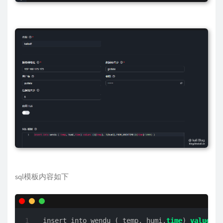
sql模板内容如下
insert into wendu ( temp, humi,
time
) 
values
 (