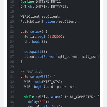
#
define
 DHTTYPE DHT11 
DHT 
dht
(DHTPIN, DHTTYPE)
;

PubSubClient 
client
(espClient)
;

void
setup
()
{

  Serial.
begin
(
115200
);

  dht.
begin
();

setupWifi
();

  client.
setServer
(mqtt_server, mqtt_port);

}

// 连接 Wifi
void
setupWifi
()
{

  WiFi.
mode
(WIFI_STA);

  WiFi.
begin
(ssid, password);

while
 (WiFi.
status
() != WL_CONNECTED) {

delay
(
500
);

    Serial.
print
(
"."
);
