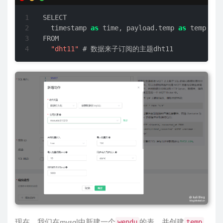
SELECT

  timestamp 
as
 time, payload.temp 
as
 temp ,pa
FROM

"dht11"
# 数据来子订阅的主题dht11
现在，我们在mysql中新建一个
的表。并创建
wendu
temp