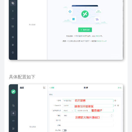
  String payload = 
"{"
;

  payload += 
"\"temp\":"
; payload += t; paylo
  payload += 
"\"humi\":"
; payload += h;

  payload += 
"}"
;

// 发送温湿度数据
char
 attributes[
100
];

  payload.
toCharArray
( attributes, 
100
 );

  client.
publish
( mqtt_sensor_topic, attribute
  Serial.
println
( attributes );

具体配置如下