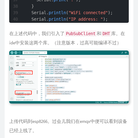
  }

  Serial.
println
(
"WiFi connected"
);

  Serial.
println
(
"IP address: "
);

  Serial.
println
(WiFi.
localIP
());

}

在上述代码中，我们引入了
和
库。在
PubSubClient
DHT
ide中安装这两个库。（注意版本，过高可能编译不过）
void
loop
()
{

if
 ( !client.
connected
() ) { 
// MQTT 是否
reconnect
();

  }

if
 ( 
millis
() - last_send > 
5000
 ) { 
// 每
handleTemperatureAndHumidity
();

    last_send = 
millis
();

  }

  client.
loop
();

}

上传代码到esp8266。过会儿我们在emqx中便可以看到设备
void
reconnect
()
{

// Loop until we're reconnected
已经上线了。
while
 (!client.
connected
()) {
