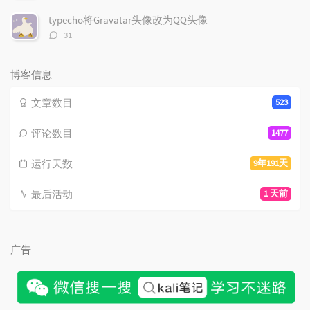
论
数：
typecho将Gravatar头像改为QQ头像
评
31
论
数：
博客信息
文章数目
523
评论数目
1477
运行天数
9年191天
最后活动
1 天前
广告