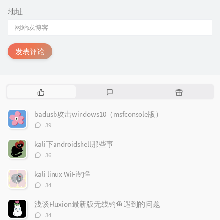
地址
发表评论
热
最
随
门
新
机
文
评
文
badusb攻击windows10（msfconsole版）
章
论
章
评
39
论
数：
kali下androidshell那些事
评
36
论
数：
kali linux WiFi钓鱼
评
34
论
数：
浅谈Fluxion最新版无线钓鱼遇到的问题
评
34