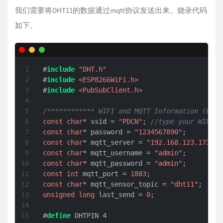
我们需要将DHT11的数据通过mqtt协议发送出来。烧录代码
如下。
#
include
"DHT.h"
#
include
<ESP8266WiFi.h>
#
include
<PubSubClient.h>
/************ WIFI and MQTT Information (CHAN
const
char
* ssid = 
"PDCN"
; 
//type your WIFI i
const
char
* password = 
"1234567890"
const
char
* mqtt_server = 
"192.168.123.173"
const
char
* mqtt_username = 
"admin"
const
char
* mqtt_password = 
"admin"
const
int
 mqtt_port = 
1883
const
char
* mqtt_sensor_topic = 
"dht11"
unsigned
long
 last_send = 
0
;

#
define
 DHTPIN 4 