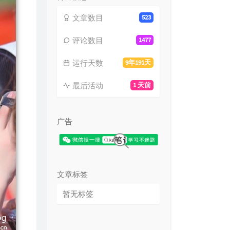
文章数目
523
评论数目
1477
运行天数
9年191天
最后活动
1 天前
广告
文章标签
暂无标签