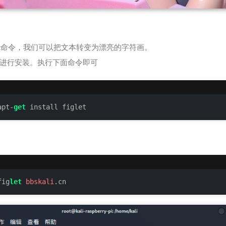
glet命令，我们可以把文本转变为漂亮的字符画。
进行安装。执行下面命令即可
apt-
get
 install figlet
fig
let
bbskali
.cn