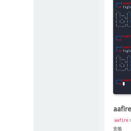
陶小桃Blog
Simple Blog
aafir
aafire
安装