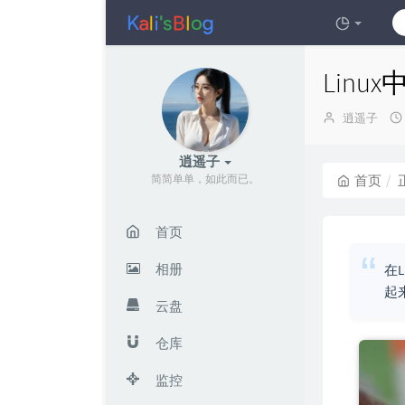
Lin
博
逍遥子
主：
逍遥子
简简单单，如此而已。
首页
首页
相册
在
起
云盘
仓库
监控