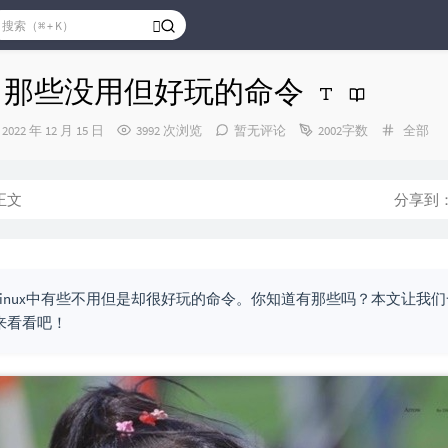
ux中那些没用但好玩的命令
发
分
2022 年 12 月 15 日
3992 次浏览
暂无评论
2002字数
全部
布
类：
时
间：
正文
分享到
Linux中有些不用但是却很好玩的命令。你知道有那些吗？本文让我们
来看看吧！