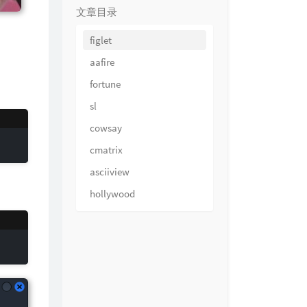
文章目录
figlet
aafire
fortune
sl
cowsay
cmatrix
asciiview
hollywood