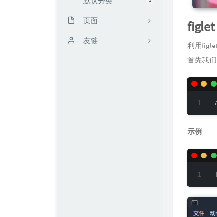
默认分类
页面
figlet
时光机
友链
利用fi
首先我们
留言板
靳闯博客
读书计划
无限·领域 / UCW's Blog
文章归档
Mark's Blog
友链
FengMo
示例
我的仓库
TRY博客
关于kali blog
Zeruns's Blog
配枪朱丽叶
Echking's Wiki