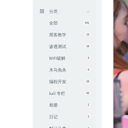
分类
全部
431
黑客教学
13
渗透测试
16
WIFI破解
5
木马免杀
6
编程开发
28
kali 专栏
50
相册
2
日记
2
1