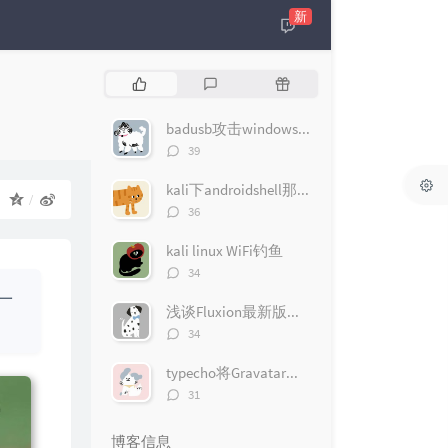
新
热
最
随
门
新
机
文
评
文
badusb攻击windows10（msfconsole版）
章
论
章
评
39
论
数：
kali下androidshell那些事
：
评
36
论
数：
kali linux WiFi钓鱼
评
34
论
一
数：
浅谈Fluxion最新版无线钓鱼遇到的问题
评
34
论
数：
typecho将Gravatar头像改为QQ头像
评
31
论
数：
博客信息