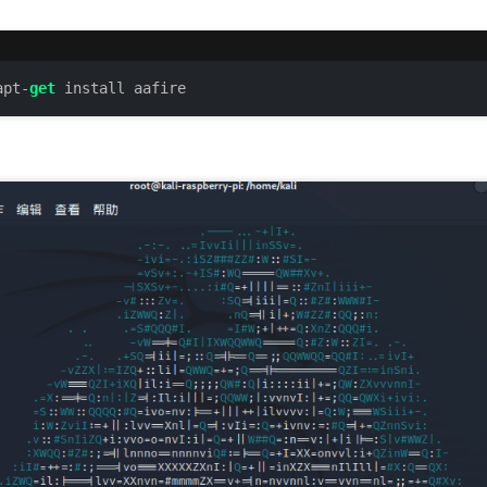
apt-
get
 install aafire