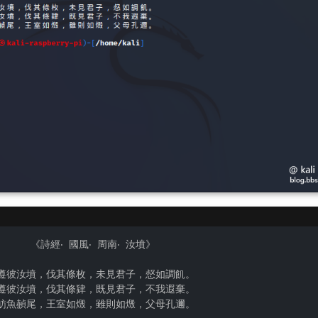
遵彼汝墳，伐其條枚，未見君子，惄如調飢。

遵彼汝墳，伐其條肄，既見君子，不我遐棄。

魴魚赬尾，王室如燬，雖則如燬，父母孔邇。 