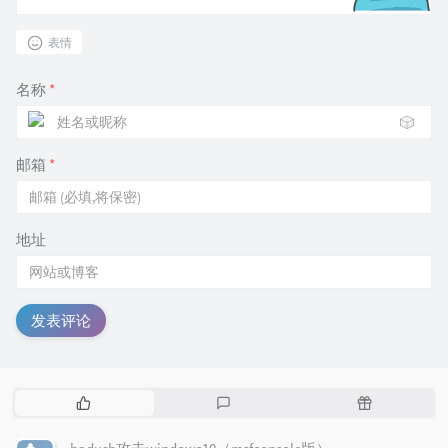
表情
名称
*
🎲
邮箱
*
地址
发表评论
热
最
随
门
新
机
文
评
文