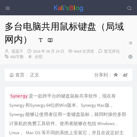
多台电脑共用鼠标键盘（局域
网内）
博
发
逍遥子
2018 年 06 月 24 日
6418 次浏览
暂无评论
主：
布
分
692字数
全部
时
类：
间：
首页
正文
分享到：
是一款跨平台的键盘鼠标共享软件，现在有
Synergy
Synergy 和Synergy 64位的Win版本、Synergy Mac版，
Synergy 能够让使用者仅用一套键盘鼠标，就同时操控多部
计算机的免费工具软件。使用者能够在包括 Windows 、
Linux 、 Mac OS 等不同的系统上安装它，并且在设定好主