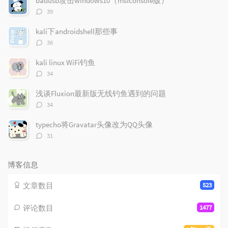
badusb攻击windows10（msfconsole版）
章
论
章
评
39
论
数：
kali下androidshell那些事
评
36
论
数：
kali linux WiFi钓鱼
评
34
论
数：
浅谈Fluxion最新版无线钓鱼遇到的问题
评
34
论
数：
typecho将Gravatar头像改为QQ头像
评
31
论
数：
博客信息
文章数目
523
评论数目
1477