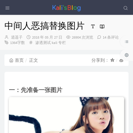
中间人恶搞替换图片
博
发
逍遥子
2018 年 05 月 27 日
26904 次浏览
14 条评论
主：
布
分
1364字数
渗透测试
kali 专栏
时
类：
间：
首页
正文
分享到：
一：先准备一张图片