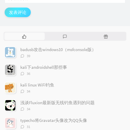
发表评论
热
最
随
门
新
机
文
评
文
badusb攻击windows10（msfconsole版）
章
论
章
评
39
论
数：
kali下androidshell那些事
评
36
论
数：
kali linux WiFi钓鱼
评
34
论
数：
浅谈Fluxion最新版无线钓鱼遇到的问题
评
34
论
数：
typecho将Gravatar头像改为QQ头像
评
31