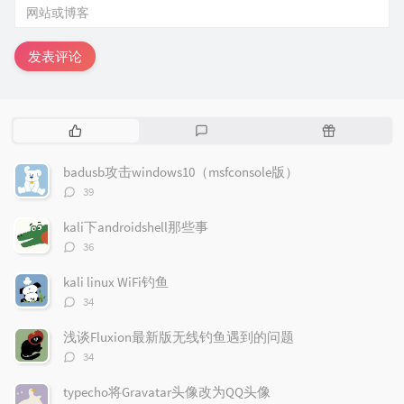
发表评论
热
最
随
门
新
机
文
评
文
badusb攻击windows10（msfconsole版）
章
论
章
评
39
论
数：
kali下androidshell那些事
评
36
论
数：
kali linux WiFi钓鱼
评
34
论
数：
浅谈Fluxion最新版无线钓鱼遇到的问题
评
34
论
数：
typecho将Gravatar头像改为QQ头像