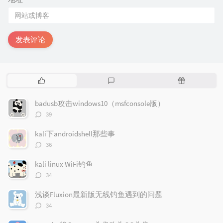
发表评论
热
最
随
门
新
机
文
评
文
badusb攻击windows10（msfconsole版）
章
论
章
评
39
论
数：
kali下androidshell那些事
评
36
论
数：
kali linux WiFi钓鱼
评
34
论
数：
浅谈Fluxion最新版无线钓鱼遇到的问题
评
34
论
数：