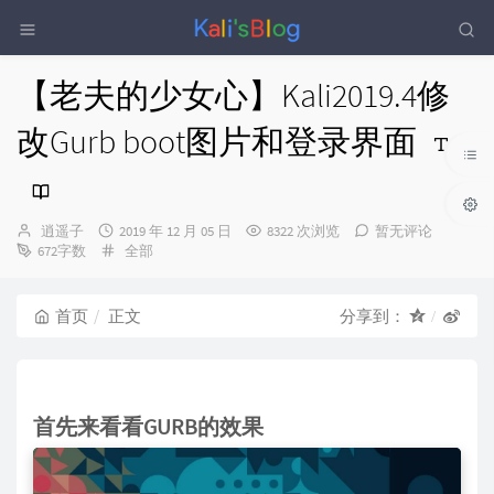
【老夫的少女心】Kali2019.4修
改Gurb boot图片和登录界面
博
发
逍遥子
2019 年 12 月 05 日
8322 次浏览
暂无评论
主：
布
分
672字数
全部
时
类：
间：
首页
正文
分享到：
首先来看看GURB的效果