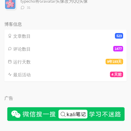
typecho将Gravatar头像改为QQ头像
评
31
论
数：
博客信息
文章数目
523
评论数目
1477
运行天数
9年193天
最后活动
4 天前
广告