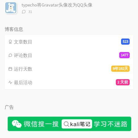
数：
typecho将Gravatar头像改为QQ头像
评
31
论
数：
博客信息
文章数目
523
评论数目
1477
运行天数
9年192天
最后活动
2 天前
广告