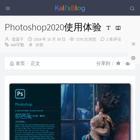
Photoshop2020使用体验
博
发
逍遥子
2019 年 10 月 30 日
7270 次浏览
2 条评论
主：
布
分
640字数
全部
时
类：
间：
首页
正文
分享到：