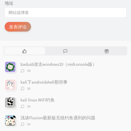
地址
发表评论
热
最
随
门
新
机
文
评
文
badusb攻击windows10（msfconsole版）
章
论
章
评
39
论
数：
kali下androidshell那些事
评
36
论
数：
kali linux WiFi钓鱼
评
34
论
数：
浅谈Fluxion最新版无线钓鱼遇到的问题
评
34
论