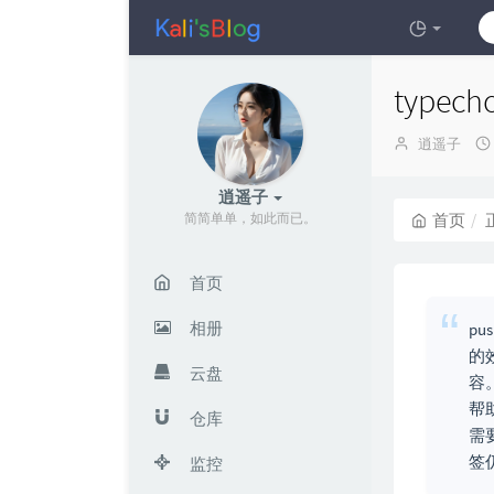
type
博
逍遥子
主：
逍遥子
简简单单，如此而已。
首页
首页
相册
pu
的
云盘
容
帮
仓库
需
签
监控