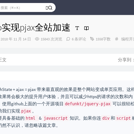
cho实现pjax全站加速
发
分
2018 年 11 月 14 日
15843 次浏览
6 条评论
1558字数
编程开
布
类：
时
间：
正文
分享到
shState + ajax = pjax 带来最直观的效果是整个网站变成单页应用。这
效果将会极大的提升用户体验，并且可以减少https的请求的次数和内
。使用github上面的一个开源项目
可以很轻
defunkt/jquery-pjax
助我们实现
。
pjax
要具备基础的
&
知识。如果你连
和
html
javascript
div
script
仍然不认识，请忽略该篇文章。