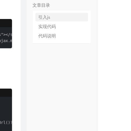
文章目录
引入js
实现代码
"></script>

代码说明
pjax.min.js"></script>
rl()?>"]:not(a[target="_blank"], a[no-pjax])', {
