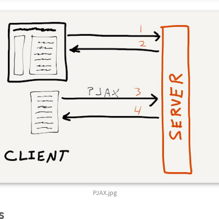
PJAX.jpg
s