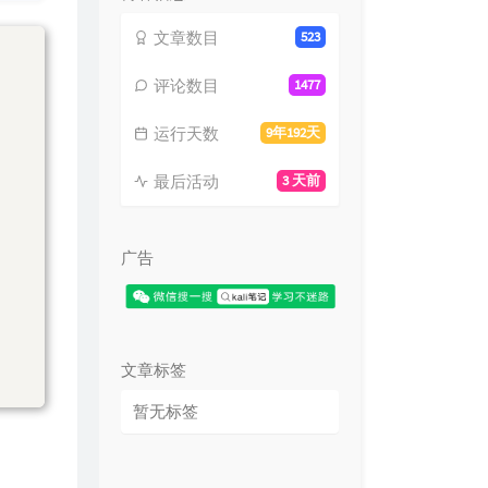
文章数目
523
评论数目
1477
运行天数
9年192天
最后活动
3 天前
广告
文章标签
暂无标签