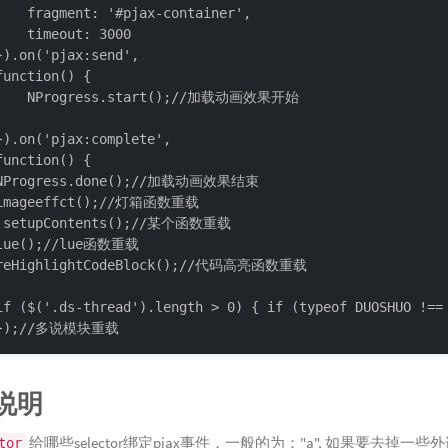
    fragment: '#pjax-container',

    timeout: 3000

}).on('pjax:send',

function() {

    NProgress.start();//加载动画效果开始

}).on('pjax:complete',

function() {

NProgress.done();//加载动画效果结束

imageeffct();//灯箱函数重载

 setupContents();//某个函数重载

lue();//lue函数重载

reHighlightCodeBlock();//代码高亮函数重载

if ($('.ds-thread').length > 0) { if (typeof DUOSHUO !==
});//多说模块重载
说明
给哪些selector绑定pjax事件，一般的为："a", 如果要去掉一些
tor