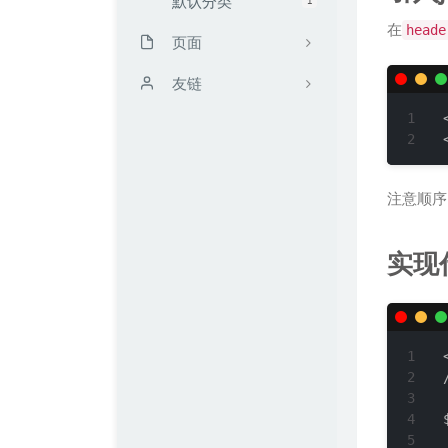
默认分类
在
heade
页面
时光机
友链
留言板
靳闯博客
读书计划
无限·领域 / UCW's Blog
注意顺序
文章归档
Mark's Blog
友链
FengMo
实现
我的仓库
TRY博客
关于kali blog
Zeruns's Blog
配枪朱丽叶
Echking's Wiki