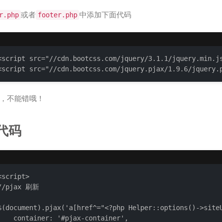
或者
中添加下面代码
r.php
footer.php
<script src="//cdn.bootcss.com/jquery/3.1.1/jquery.min.js
<script src="//cdn.bootcss.com/jquery.pjax/1.9.6/jquery.
，不能错哦！
代码
<script>

//pjax 刷新

$(document).pjax('a[href^="<?php Helper::options()->siteU
    container: '#pjax-container',
