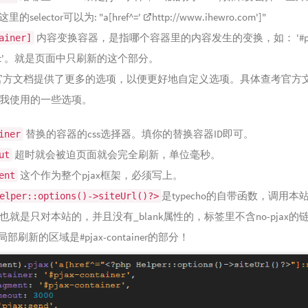
这里的selector可以为: "a[href^='
http://www.ihewro.com
']"
内容变换容器，是指哪个容器里的内容发生的变换，如： '#pj
ainer]
tent'。就是页面中只刷新的这个部分。
ons 官方文档提供了更多的选项，以便更好地自定义选项。具体查考官方
我使用的一些选项。
替换的容器的css选择器。填你的替换容器ID即可。
iner
超时就会被迫页面就会完全刷新，单位毫秒。
ut
这个作为整个pjax框架，必须写上。
ent
是typecho的自带函数，调用本
elper::options()->siteUrl()?>
也就是只对本站的，并且没有_blank属性的，标签里不含no-pjax的
！局部刷新的区域是#pjax-container的部分！