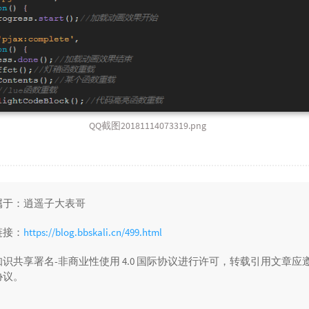
QQ截图20181114073319.png
属于：逍遥子大表哥
链接：
https://blog.bbskali.cn/499.html
识共享署名-非商业性使用 4.0 国际协议进行许可，转载引用文章应
协议。