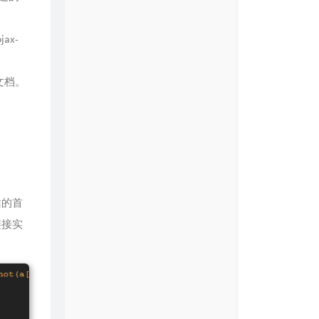
ax-
文档。
站的首
链接实