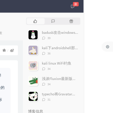
新
热
最
随
门
新
机
文
评
文
badusb攻击windows10（msfconsole版）
发
章
论
章
评
39
论
数：
kali下androidshell那些事
：
评
36
论
数：
kali linux WiFi钓鱼
评
34
论
样
数：
浅谈Fluxion最新版无线钓鱼遇到的问题
评
34
松的
论
数：
typecho将Gravatar头像改为QQ头像
评
标
31
论
数：
博客信息