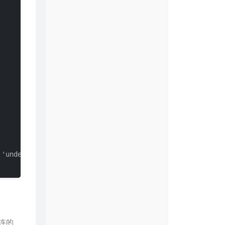
 'undefined') DUOSHUO.EmbedThread('.ds-thread'); else $.g
外连的