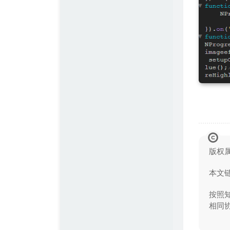
版权
本文
按照知
相同