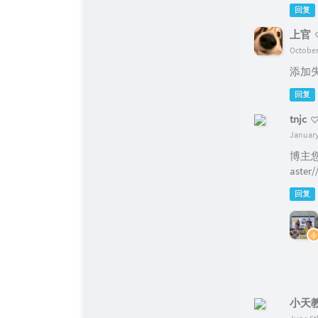
回复
上官
October
添加失败
回复
tnjc
January
博主
aster/
回复
小天