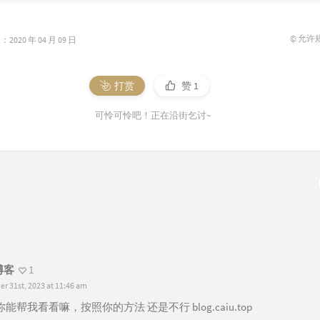
© 允许
020 年 04 月 09 日
打赏
赞
1
可怜可怜吧！正在沿街乞讨~
博客
1
r 31st, 2023 at 11:46 am
你能帮我看看嘛，按照你的方法 还是不行 blog.caiu.top