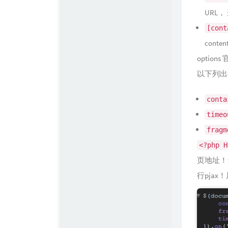
URL， 
[cont
con
opti
以下列出
conta
timeo
fragm
<?php H
页地址！
行pjax