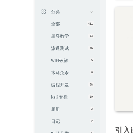
分类
全部
431
黑客教学
13
渗透测试
16
WIFI破解
5
木马免杀
6
编程开发
28
kali 专栏
50
相册
2
日记
2
引入j
1