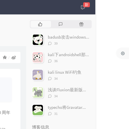
新
热
最
随
门
新
机
文
评
文
badusb攻击windows10（msfconsole版）
章
论
章
评
39
论
数：
kali下androidshell那些事
：
评
36
论
数：
kali linux WiFi钓鱼
评
34
论
数：
浅谈Fluxion最新版无线钓鱼遇到的问题
评
34
论
数：
typecho将Gravatar头像改为QQ头像
0 周年
评
31
论
数：
博客信息