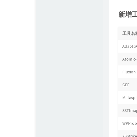
新增
工具名
Adaptix
Atomic-
Fluxion
GEF
Metaspl
SSTIma
WPProb
XSStrike