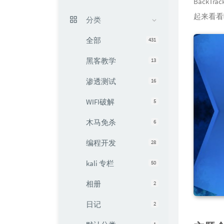
BackT
起来看看
分类
全部
431
黑客教学
13
渗透测试
16
WIFI破解
5
木马免杀
6
编程开发
28
kali 专栏
50
相册
2
日记
2
1