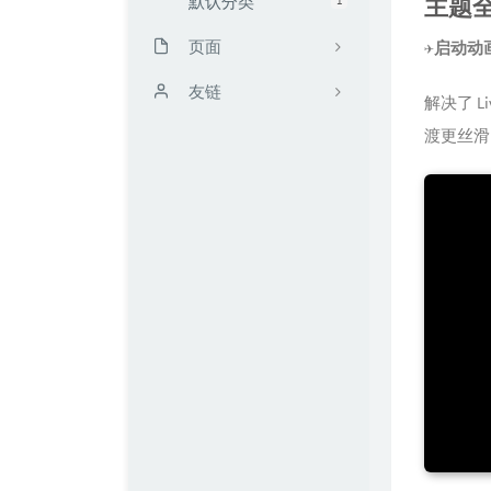
默认分类
主题
页面
✈️启动
时光机
友链
解决了 
渡更丝滑
留言板
靳闯博客
读书计划
无限·领域 / UCW's Blog
文章归档
Mark's Blog
友链
FengMo
我的仓库
TRY博客
关于kali blog
Zeruns's Blog
配枪朱丽叶
Echking's Wiki