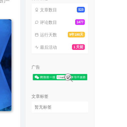
我们一
文章数目
523
评论数目
1477
运行天数
9年190天
最后活动
1 天前
广告
文章标签
暂无标签