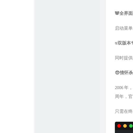
陶小桃Blog
🐼全界
Simple Blog
启动菜单
☢️双版
同时提供经典
😎情怀杀
2006 
周年，官方在
只需在终