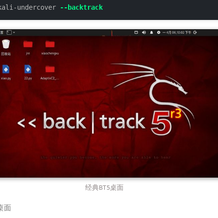
kali-undercover 
--backtrack
经典BT5桌面
桌面