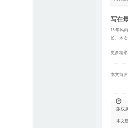
写在
13 年风
长。本次
更多精彩
本文首发
版权
本文