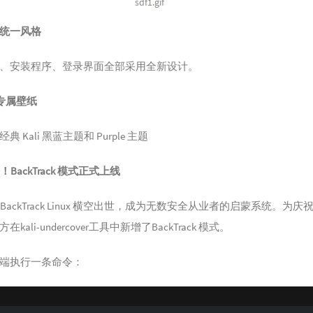
sdf1.gif
面统一风格
、安装程序、登录界面全部采用全新设计。
本专属壁纸
 Kali 黑蓝主题和 Purple 主题
！BackTrack 模式正式上线
年，BackTrack Linux 横空出世，成为无数安全从业者的启蒙系统。为庆祝
kali-undercover工具中新增了BackTrack 模式。
端执行一条命令：