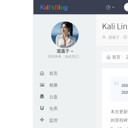
Kali 
博
逍遥子
主：
逍遥子
简简单单，如此而已。
首页
首页
相册
20
20
云盘
仓库
本次更新恰逢
的里程碑
监控