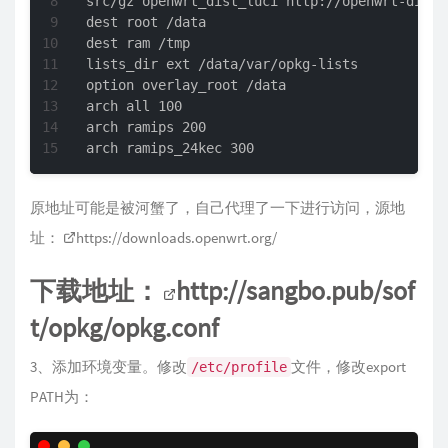
src/gz openwrt_dist_luci http://openwrt-dist.
dest root /data

dest ram /tmp

lists_dir ext /data/var/opkg-lists

option overlay_root /data

arch all 100

arch ramips 200

arch ramips_24kec 300
原地址可能是被河蟹了，自己代理了一下进行访问，源地
址：
https://downloads.openwrt.org/
下载地址：
http://sangbo.pub/sof
t/opkg/opkg.conf
3、添加环境变量。修改
文件，修改export
/etc/profile
PATH为：