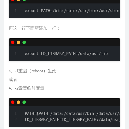
export PATH=/bin:/sbin:/usr/bin:/usr/sbin:/da
再这一行下面新添加一行：
export LD_LIBRARY_PATH=/data/usr/lib
4、-1重启（reboot）生效
或者
4、-2设置临时变量
PATH=$PATH:/data:/data/usr/bin:/data/usr/sbin 
LD_LIBRARY_PATH=LD_LIBRARY_PATH:/data/usr/lib