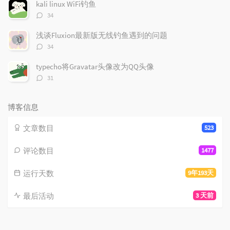
数：
kali linux WiFi钓鱼
评
34
论
数：
浅谈Fluxion最新版无线钓鱼遇到的问题
评
34
论
数：
typecho将Gravatar头像改为QQ头像
评
31
论
数：
博客信息
文章数目
523
评论数目
1477
运行天数
9年193天
最后活动
3 天前