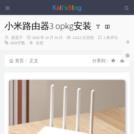
小米路由器3 opkg安装
博
发
逍遥子
2018 年 10 月 18 日
12212 次浏览
2 条评论
主：
布
分
2003字数
全部
时
类：
间：
首页
正文
分享到：