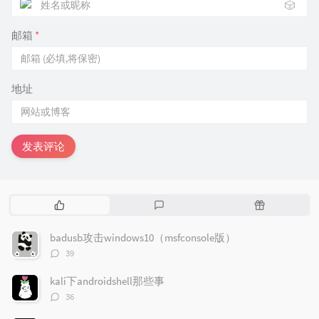
🎲
邮箱
*
地址
发表评论
热
最
随
门
新
机
文
评
文
badusb攻击windows10（msfconsole版）
章
论
章
评
39
论
数：
kali下androidshell那些事
评
36
论