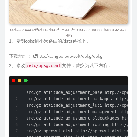
aad8864eee2cffed118dae3f125445fc_size277_w600_h40019-54-01
-.jpg
1、复制opkg到小米路由的/data路径下。
下载地址：
http://sangbo.pub/soft/opkg/opkg
2、修改
文件，替换为以下内容：
/etc/opkg.conf
src/gz attitude_adjustment_base http://openwr
src/gz attitude_adjustment_packages http://op
src/gz attitude_adjustment_luci http://openwr
src/gz attitude_adjustment_management http://
src/gz attitude_adjustment_oldpackages http:/
src/gz attitude_adjustment_routing http://ope
src/gz openwrt_dist http://openwrt-dist.sourc