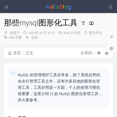
那些mysql图形化工具
博
发
逍遥子
2023 年 09 月 03 日
3166 次浏览
暂无评论
主：
布
分
1061字数
全部
时
类：
间：
首页
正文
分享到：
MySQL 的管理维护工具非常多，除了系统自带的
命令行管理工具之外，还有许多其他的图形化管
理工具，工具好用是一方面，个人的使用习惯也
很重要，这里介绍 11 款 MySQL 图形化管理工具，
供大家参考。