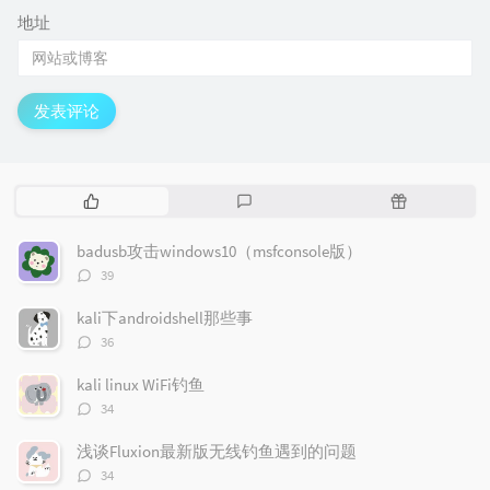
地址
发表评论
热
最
随
门
新
机
文
评
文
badusb攻击windows10（msfconsole版）
章
论
章
评
39
论
数：
kali下androidshell那些事
评
36
论
数：
kali linux WiFi钓鱼
评
34
论
数：
浅谈Fluxion最新版无线钓鱼遇到的问题
评
34