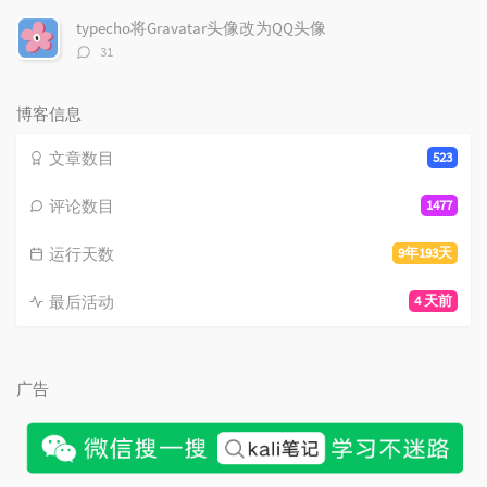
论
数：
typecho将Gravatar头像改为QQ头像
评
31
论
数：
博客信息
文章数目
523
评论数目
1477
运行天数
9年193天
最后活动
4 天前
广告