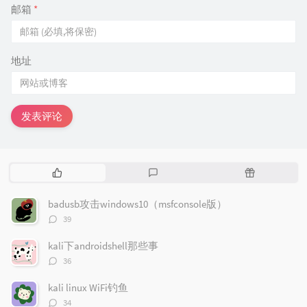
邮箱
*
地址
发表评论
热
最
随
门
新
机
文
评
文
badusb攻击windows10（msfconsole版）
章
论
章
评
39
论
数：
kali下androidshell那些事
评
36
论
数：
kali linux WiFi钓鱼
评
34