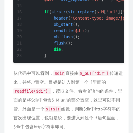
if
(
strstr
(
str_replace
(
$_M
[
'url'
][
'sit
header
(
"Content-type: image/jpeg"
ob_start
();

readfile
(
$dir
);

ob_flush
();

flush
();

die
;

      }
从代码中可以看到，
直接由
传递进
$dir
$_GET['dir']
来，并将../置空。目标是进入到第一个 if 里面的
，读取文件。看看 if 语句的条件，里
readfile($dir);
面的是将$dir中包含$_M'url'的部分置空，这里可以不用
管。外面是一个
函数，判断$dir中http字符串的
strstr
首次出现位置，也就是说，要进入到这个 if 语句里面，
$dir中包含http字符串即可。