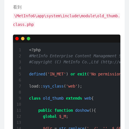
看到
\MetInfo6\app\system\include\module\old_thumb.
class.php
<?php
#MetInfo Enterprise Content Management Syst
#Copyright (C) MetInfo Co.,Ltd (http://www.
defined
(
'IN_MET'
) 
or
exit
(
'No permission'
);

load::
sys_class
(
'web'
);

class
old_thumb
extends
web
{

public
function
doshow
(
)
{

global
$_M
;

$dir
 = 
str_replace
(
'../'
, 
''
, 
$_GET
[
'