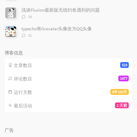
论
数：
浅谈Fluxion最新版无线钓鱼遇到的问题
评
34
论
数：
typecho将Gravatar头像改为QQ头像
评
31
论
数：
博客信息
文章数目
523
评论数目
1477
运行天数
9年192天
最后活动
2 天前
广告