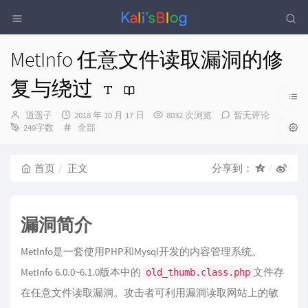
MetInfo 任意文件读取漏洞的修
复与绕过
博
发
逍遥子
2018 年 10 月 17 日
8032 次浏览
暂无评论
主：
布
分
249字数
全部
时
类：
间：
首页
正文
分享到：
漏洞简介
MetInfo是一套使用PHP和Mysql开发的内容管理系统。
MetInfo 6.0.0~6.1.0版本中的
文件存
old_thumb.class.php
在任意文件读取漏洞。攻击者可利用漏洞读取网站上的敏