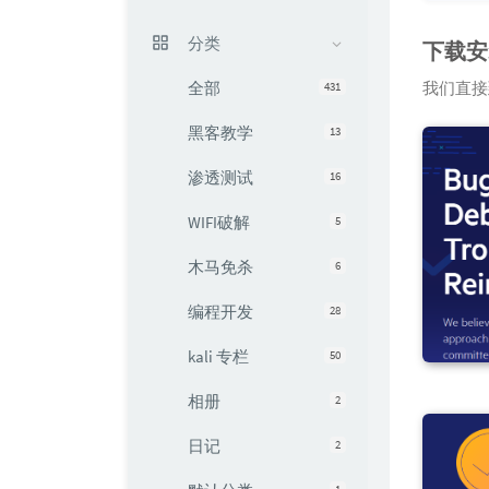
分类
下载安
全部
我们直接
431
黑客教学
13
渗透测试
16
WIFI破解
5
木马免杀
6
编程开发
28
kali 专栏
50
相册
2
日记
2
1