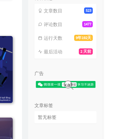
文章数目
523
评论数目
1477
运行天数
9年192天
最后活动
2 天前
广告
文章标签
暂无标签