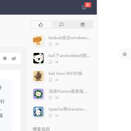
新
热
最
随
门
新
机
文
评
文
badusb攻击windows10（msfconsole版）
章
论
章
评
39
论
数：
kali下androidshell那些事
：
评
36
论
数：
kali linux WiFi钓鱼
评
34
论
务
数：
浅谈Fluxion最新版无线钓鱼遇到的问题
。
评
34
进行
论
数：
法。
typecho将Gravatar头像改为QQ头像
评
或
31
论
数：
博客信息