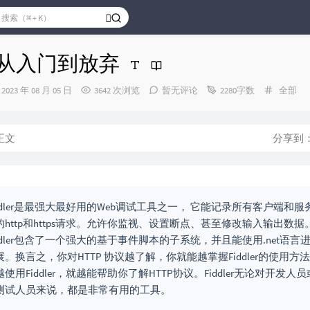
ler从入门到放弃
发
分
2023 年 08 月 05 日
3642 次浏览
暂无评论
2280字数
全部
布
类：
时
间：
正文
分享到
iddler是最强大最好用的Web调试工具之一， 它能记录所有客户端和服
的http和https请求。允许你监视、设置断点、甚至修改输入输出数据
iddler包含了一个强大的基于事件脚本的子系统，并且能使用.net语言
展。换言之，你对HTTP 协议越了解，你就能越掌握Fiddler的使用方
使用Fiddler，就越能帮助你了解HTTP协议。Fiddler无论对开发人员
测试人员来说，都是非常有用的工具。