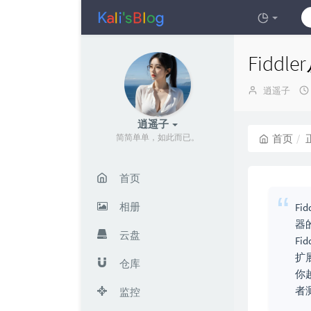
Fidd
博
逍遥子
主：
逍遥子
简简单单，如此而已。
首页
首页
相册
F
器
云盘
F
扩
仓库
你越
者
监控