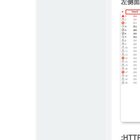
左侧面
:HT