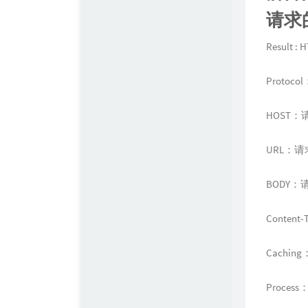
请求
Result
Proto
HOST：
URL：
BODY：
Conte
Cachi
Proce