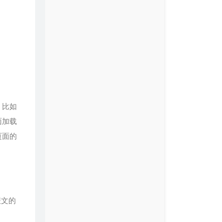
，比如
面加载
页面的
求报文的