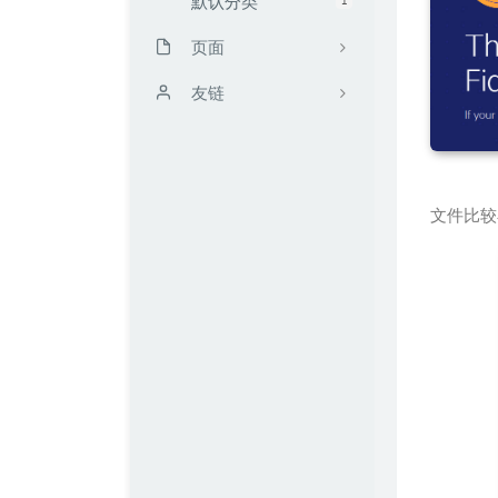
默认分类
页面
时光机
友链
留言板
靳闯博客
读书计划
无限·领域 / UCW's Blog
文件比较
文章归档
Mark's Blog
友链
FengMo
我的仓库
TRY博客
关于kali blog
Zeruns's Blog
配枪朱丽叶
Echking's Wiki