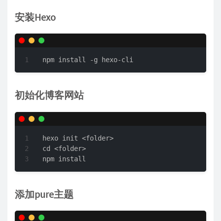
安装Hexo
npm install -g hexo-cli
初始化博客网站
hexo init <folder>

cd <folder>

npm install
添加pure主题