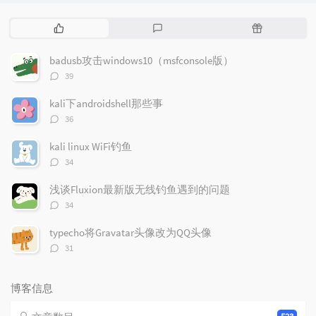
热
最
随
门
新
机
文
评
文
badusb攻击windows10（msfconsole版）
章
论
章
评
39
论
数：
kali下androidshell那些事
评
36
论
数：
kali linux WiFi钓鱼
评
34
论
数：
浅谈Fluxion最新版无线钓鱼遇到的问题
评
34
论
数：
typecho将Gravatar头像改为QQ头像
评
31
论
数：
博客信息