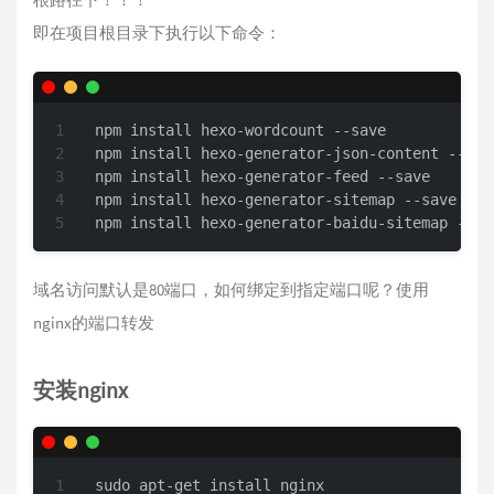
即在项目根目录下执行以下命令：
npm install hexo-wordcount --save

npm install hexo-generator-json-content --save
npm install hexo-generator-feed --save

npm install hexo-generator-sitemap --save

npm install hexo-generator-baidu-sitemap --sa
域名访问默认是80端口，如何绑定到指定端口呢？使用
nginx的端口转发
安装nginx
sudo apt-get install nginx