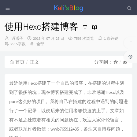
使用Hexo搭建博客
博
发
逍遥子
2018 年 07 月 28 日
7566 次浏览
1 条评论
主：
布
分
2515字数
全部
时
类：
间：
首页
正文
分享到：
最近使用Hexo搭建了一个自己的博客，在搭建的过程中遇
到了很多的坑，现在博客搭建完成了，非常感谢Hexo以及
pure这么好的项目。我将自己在搭建的过程中遇到的问题进
行了一个记录，以便后来的使用者够快速的上手。文章如
有不足之处或者有相关的问题所在，欢迎大家评论留言，
或者联系作者微信：wwb765912435，备注来自博客问题，