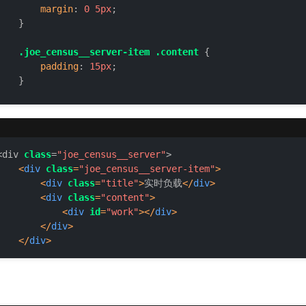
margin
: 
0
5px
;

    }

.joe_census__server-item
.content
 {

padding
: 
15px
;

    }

#work
,

#flow
 {

height
: 
350px
;

<div 
class
=
"joe_census__server"
>

</
style
>
<
div
class
=
"joe_census__server-item"
>
<
div
class
=
"title"
>
实时负载
</
div
>
<
div
class
=
"content"
>
<
div
id
=
"work"
>
</
div
>
</
div
>
</
div
>