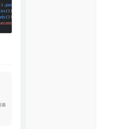
)).
padStart
(
2
, 
0
);

tes
()).
padStart
(
2
, 
0
);

nds
()).
padStart
(
2
, 
0
);

seconds}
`
;

s.
shift
();

ift
();

s.
shift
();

37A2FF'
, 
'#FF0087'
, 
'#FFBF00'
],

遵循