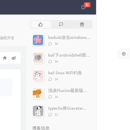
新
热
最
随
门
新
机
文
评
文
badusb攻击windows10（msfconsole版）
编程开发
章
论
章
评
39
论
数：
kali下androidshell那些事
：
评
36
论
数：
kali linux WiFi钓鱼
评
34
论
数：
浅谈Fluxion最新版无线钓鱼遇到的问题
评
34
论
数：
typecho将Gravatar头像改为QQ头像
评
31
论
数：
博客信息