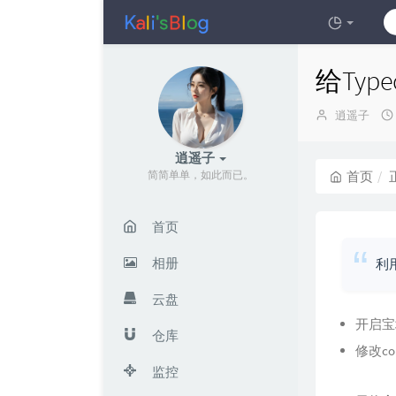
给Ty
博
逍遥子
主：
逍遥子
简简单单，如此而已。
首页
首页
相册
利
云盘
开启宝
仓库
修改con
监控