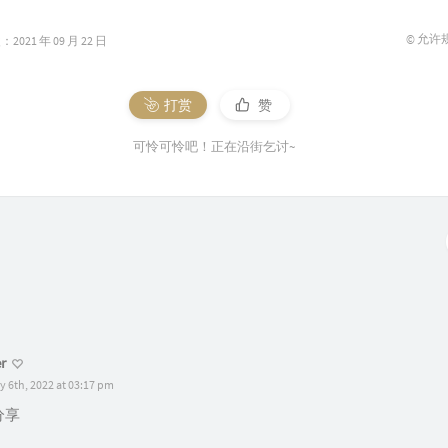
legend
: {

© 允许
021 年 09 月 22 日
data
: [
'Line 1'
, 
'Line 2'
, 
'Line 3'
, 
'Line 4'
, 
'Line
toolbox
: {

打赏
赞
feature
: {

saveAsImage
: {}

可怜可怜吧！正在沿街乞讨~
    }

grid
: {

left
: 
'3%'
,

right
: 
'4%'
,

bottom
: 
'3%'
,

containLabel
: 
true
xAxis
: [

    {

r
type
: 
'category'
,

y 6th, 2022 at 03:17 pm
boundaryGap
: 
false
,

data
: categories

分享
    }
