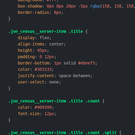
box-shadow
: 
0px
0px
20px
 -
5px
rgba
(
158
, 
158
, 
158
border-radius
: 
8px
;

    }

.joe_census__server-item
.title
 {

display
: flex;

align-items
: center;

height
: 
45px
;

padding
: 
0
12px
;

border-bottom
: 
1px
 solid 
#ebeef5
;

color
: 
#303133
;

justify-content
: space-between;

user-select
: none;

    }

.joe_census__server-item
.title
.count
 {

color
: 
#909399
;

font-size
: 
12px
;

    }

.joe_census__server-item
.title
.count
.split
 {
