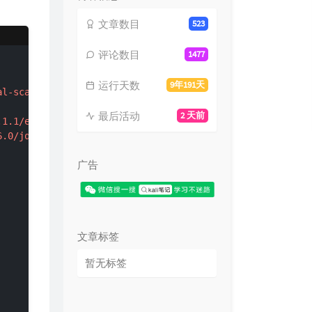
文章数目
523
评论数目
1477
运行天数
9年191天
al-scale=1.0"
>
最后活动
2 天前
.1.1/echarts.min.js"
>
</
script
>
6.0/jquery.min.js"
>
</
script
>
广告
文章标签
暂无标签