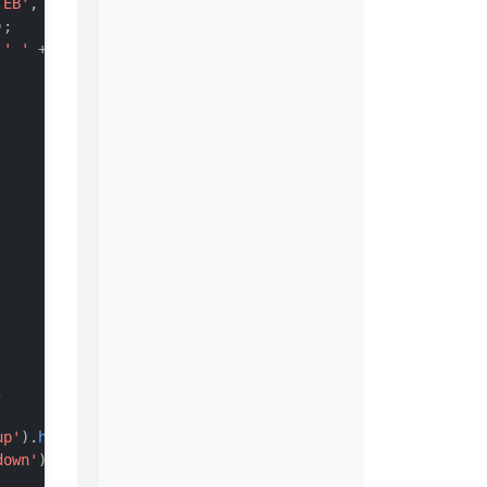
'EB'
, 
'ZB'
, 
'YB'
],

;

 
' '
 + sizes[i];



up'
).
html
(
`总发送：
${bytesToSize(res.upTotal)}
`
);

down'
).
html
(
`总接收：
${bytesToSize(res.downTotal)}
`
);
