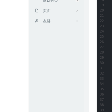
默认分类
页面
时光机
友链
留言板
靳闯博客
读书计划
无限·领域 / UCW's Blog
文章归档
Mark's Blog
友链
FengMo
我的仓库
TRY博客
关于kali blog
Zeruns's Blog
配枪朱丽叶
Echking's Wiki