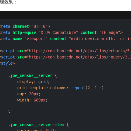
现效果：
<
meta
charset
=
"UTF-8"
>
<
meta
http-equiv
=
"X-UA-Compatible"
content
=
"IE=edge"
>
<
meta
name
=
"viewport"
content
=
"width=device-width, initi
<
script
src
=
"https://cdn.bootcdn.net/ajax/libs/echarts/5
<
script
src
=
"https://cdn.bootcdn.net/ajax/libs/jquery/3.
<
style
>
.joe_census__server
 {

display
: grid;

grid-template-columns
: 
repeat
(
2
, 
1
fr);

gap
: 
20px
;

width
: 
680px
;

    }

.joe_census__server-item
 {

background
: 
#fff
;
