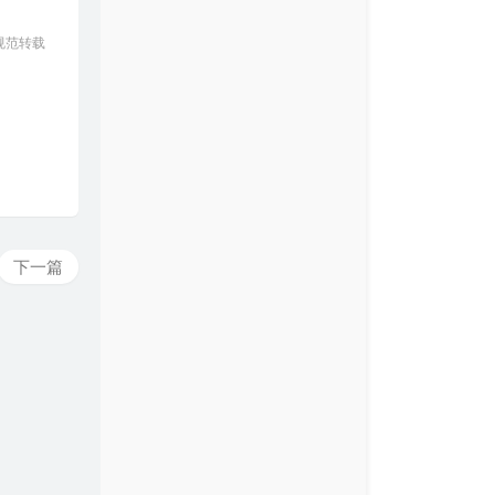
规范转载
 5'
]

下一篇