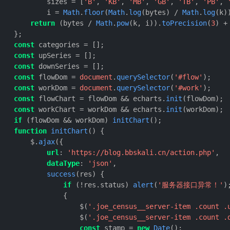
            sizes = [
'B'
, 
'KB'
, 
'MB'
, 
'GB'
, 
'TB'
, 
'PB'
, 
            i = 
Math
.
floor
(
Math
.
log
(bytes) / 
Math
.
log
(k))
return
 (bytes / 
Math
.
pow
(k, i)).
toPrecision
(
3
) +
    };

const
 categories = [];

const
 upSeries = [];

const
 downSeries = [];

const
 flowDom = 
document
.
querySelector
(
'#flow'
);

const
 workDom = 
document
.
querySelector
(
'#work'
);

const
 flowChart = flowDom && echarts.
init
(flowDom);

const
 workChart = workDom && echarts.
init
(workDom);

if
 (flowDom && workDom) 
initChart
();

function
initChart
(
) {

        $.
ajax
({

url
: 
'https://blog.bbskali.cn/action.php'
,

dataType
: 
'json'
,

success
(
res
) {

if
 (!res.
status
) 
alert
(
'服务器接口异常！'
);
                {

                    $(
'.joe_census__server-item .count .
                    $(
'.joe_census__server-item .count .
const
 stamp = 
new
Date
();
