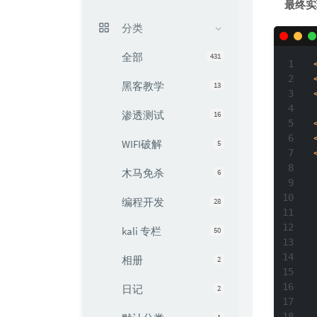
最终实
分类
全部
431
黑客教学
13
渗透测试
16
WIFI破解
5
木马免杀
6
编程开发
28
kali 专栏
50
相册
2
日记
2
1