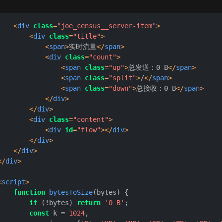
<
div
class
=
"joe_census__server-item"
>
<
div
class
=
"title"
>
<
span
>
实时流量
</
span
>
<
div
class
=
"count"
>
<
span
class
=
"up"
>
总发送：0 B
</
span
>
<
span
class
=
"split"
>
/
</
span
>
<
span
class
=
"down"
>
总接收：0 B
</
span
>
</
div
>
</
div
>
<
div
class
=
"content"
>
<
div
id
=
"flow"
>
</
div
>
</
div
>
</
div
>
</
div
>
<
script
>
function
bytesToSize
(
bytes
) {

if
 (!bytes) 
return
'0 B'
;

const
 k = 
1024
,
