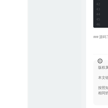
### 源
版权
本文
按照知
相同