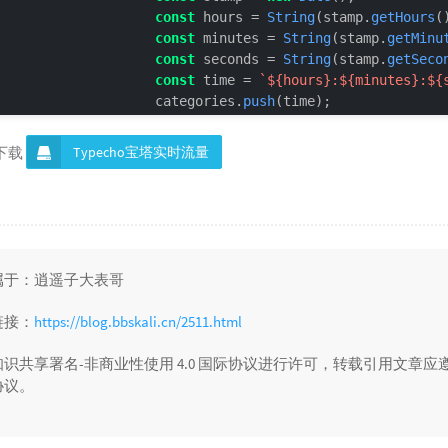
const
 hours = 
String
(stamp.
getHours
(
const
 minutes = 
String
(stamp.
getMinu
const
 seconds = 
String
(stamp.
getSeco
const
 time = 
`
${hours}
:
${minutes}
:
${
                    categories.
push
(time);

                    upSeries.
push
(res.
up
);

                    downSeries.
push
(res.
down
);

Typecho宝塔实时流量
码下载
if
 (categories.
length
 > 
5
) categorie
if
 (upSeries.
length
 > 
5
) upSeries.
sh
if
 (downSeries.
length
 > 
5
) downSerie
                    flowChart.
setOption
({

color
: [
'#80FFA5'
, 
'#00DDFF'
, 
'#
属于：逍遥子大表哥
tooltip
: {

trigger
: 
'axis'
,

链接：
https://blog.bbskali.cn/2511.html
axisPointer
: {

type
: 
'cross'
,

识共享署名-非商业性使用 4.0 国际协议进行许可，转载引用文章应
label
: {

协议。
backgroundColor
: 
'#6a7985'
        }

    }
