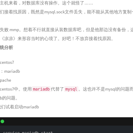
主机来着，对数据库没有操作。这个就怪了……
们接着找原因，既然是mysql.sock文件丢失，能不能从其他地方复制
失败 mmp。想着不行就直接从装数据库吧，但是他那边没有备份，
《凉凉》来形容当时的心境了。好吧！不放弃接着找原因。
统分析
entos7
mariadb
pache
entos7中。使用
代替了
。这也许不是mysql的问题
mariadb
mysql
adb的问题。
们试着启动mariadb
service mariadb start