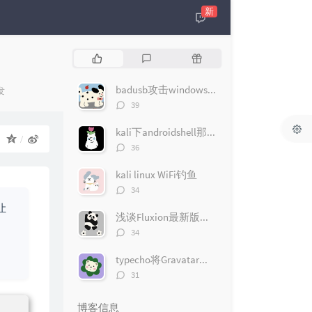
新
热
最
随
门
新
机
文
评
文
badusb攻击windows10（msfconsole版）
发
章
论
章
评
39
论
数：
kali下androidshell那些事
：
评
36
论
数：
kali linux WiFi钓鱼
评
34
论
让
数：
浅谈Fluxion最新版无线钓鱼遇到的问题
。
评
34
论
数：
typecho将Gravatar头像改为QQ头像
评
31
论
数：
博客信息