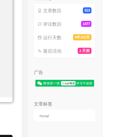
文章数目
523
评论数目
1477
运行天数
9年192天
最后活动
2 天前
广告
文章标签
mysql