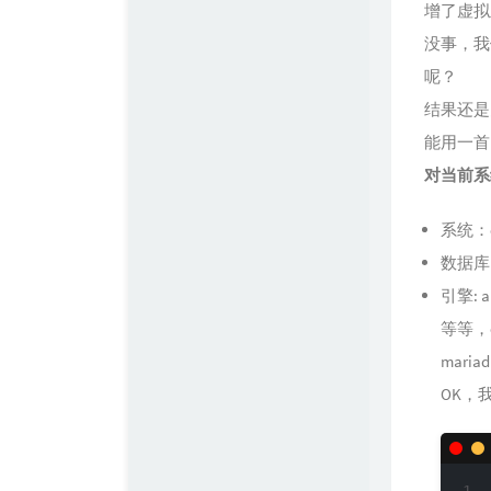
增了虚拟
没事，我
呢？
结果还是
能用一首
对当前系
系统：c
数据库：
引擎: a
等等，c
mari
OK，我