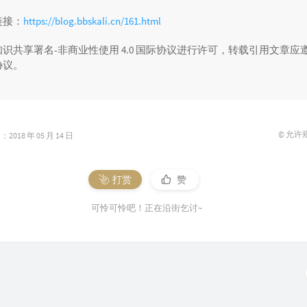
链接：
https://blog.bbskali.cn/161.html
识共享署名-非商业性使用 4.0 国际协议进行许可，转载引用文章应
协议。
© 允许
018 年 05 月 14 日
打赏
赞
可怜可怜吧！正在沿街乞讨~