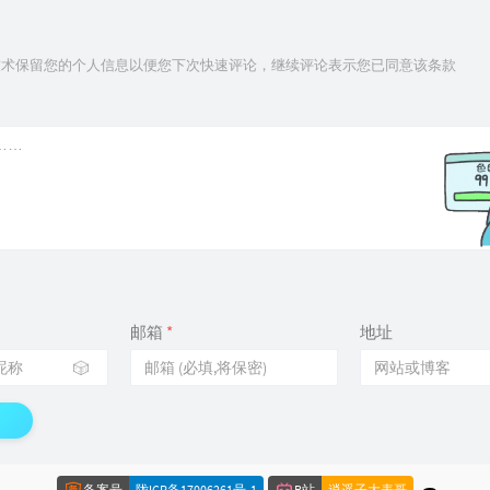
ie技术保留您的个人信息以便您下次快速评论，继续评论表示您已同意该条款
邮箱
*
地址
🎲
备案号
公众号
陇ICP备17006261号-1
Kali笔记
B站
逍遥子大表哥