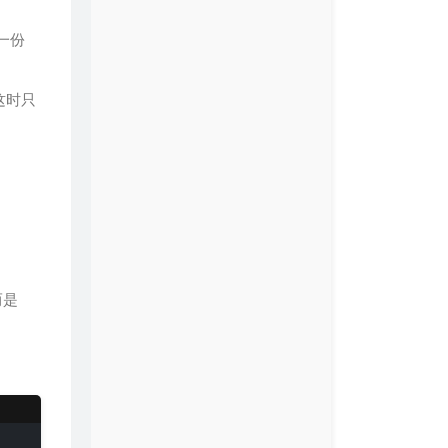
一份
这时只
而是