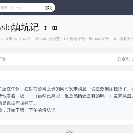
slq填坑记
发
分
2018 年 05 月 14 日
5381 次浏览
暂无评论
1049字数
编程开
布
类：
时
间：
正文
分享到
午还在午休，在以前公司上班的同时发来消息，说是数据库挂掉了。
帮他看看。嗯……（虽然已离职，但是感情还是有的吗。）发来截图
确是数据库挂掉了。
后，开始了我一下午的填坑记。