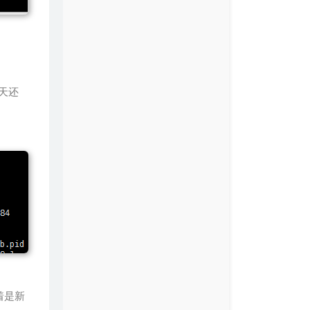
半天还
着是新