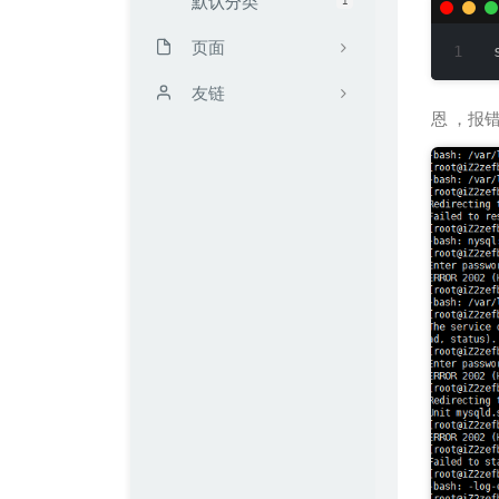
默认分类
页面
时光机
友链
恩 ，报
留言板
靳闯博客
读书计划
无限·领域 / UCW's Blog
文章归档
Mark's Blog
友链
FengMo
我的仓库
TRY博客
关于kali blog
Zeruns's Blog
配枪朱丽叶
Echking's Wiki