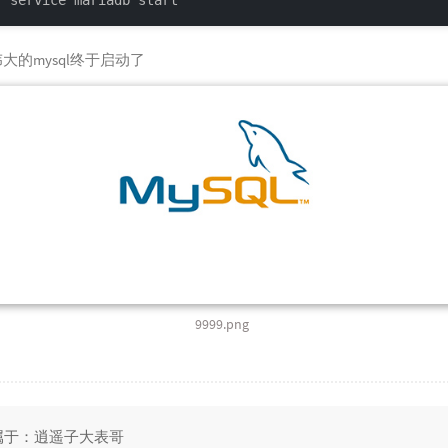
伟大的mysql终于启动了
9999.png
属于：逍遥子大表哥