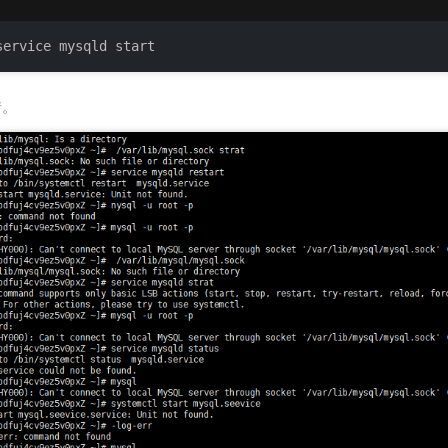
service mysqld start
错。