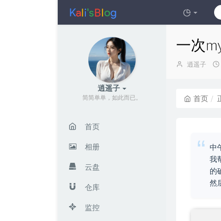
一次my
博
逍遥子
主：
逍遥子
简简单单，如此而已。
首页
首页
相册
中
我
云盘
的
然
仓库
监控