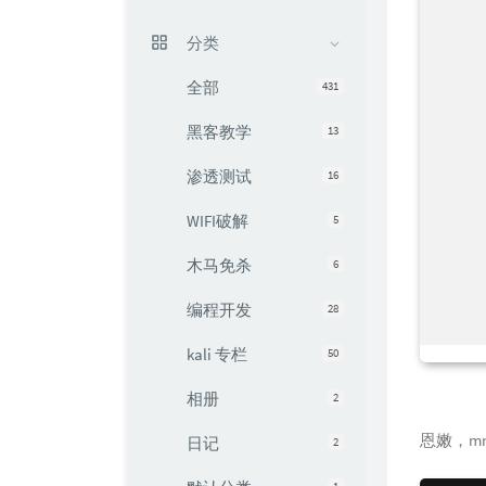
分类
全部
431
黑客教学
13
渗透测试
16
WIFI破解
5
木马免杀
6
编程开发
28
kali 专栏
50
相册
2
恩嫩，m
日记
2
1