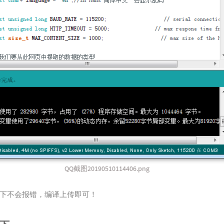
const
char
* APIKEY = 
"wcmquevztdy1jpca"
;        
//API KE
const
char
* city = 
"shenzhen"
const
char
* language = 
"en"
;
//zh-Hans 简体中文  会显示乱码
const
unsigned
long
 BAUD_RATE = 
115200
;                 
const
unsigned
long
 HTTP_TIMEOUT = 
5000
;               
/
const
size_t
 MAX_CONTENT_SIZE = 
1000
;                   
// 我们要从此网页中提取的数据的类型
struct
UserData
 {

char
 city[
16
];
//城市名称
char
 weather[
32
];
//天气介绍（多云...）
char
 temp[
16
];
//温度
char
 udate[
32
];
//更新时间
};

QQ截图20190510114406.png
char
下不会报错，编译上传即可！
char
 endOfHeaders[] = 
"\r\n\r\n"
;

/**
