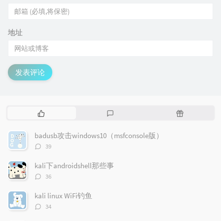
地址
发表评论
热
最
随
门
新
机
文
评
文
badusb攻击windows10（msfconsole版）
章
论
章
评
39
论
数：
kali下androidshell那些事
评
36
论
数：
kali linux WiFi钓鱼
评
34
论