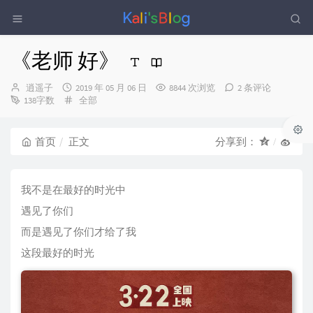
《老师 好》
博
发
逍遥子
2019 年 05 月 06 日
8844 次浏览
2 条评论
主：
布
分
138字数
全部
时
类：
间：
首页
正文
分享到：
我不是在最好的时光中
遇见了你们
而是遇见了你们才给了我
这段最好的时光