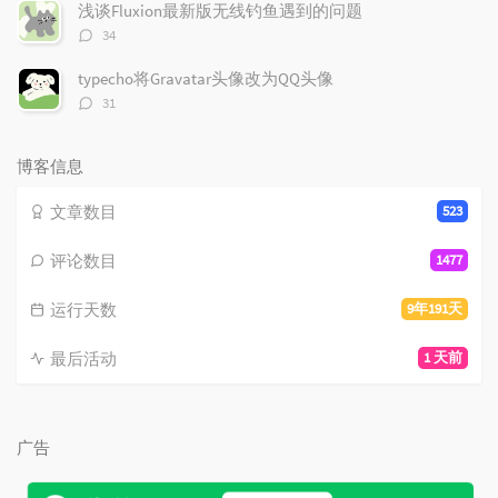
数：
浅谈Fluxion最新版无线钓鱼遇到的问题
评
34
论
数：
typecho将Gravatar头像改为QQ头像
评
31
论
数：
博客信息
文章数目
523
评论数目
1477
运行天数
9年191天
最后活动
1 天前
广告