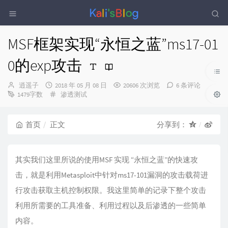
MSF框架实现“永恒之蓝”ms17-01
0的exp攻击
博
发
逍遥子
2018 年 05 月 08 日
20606 次浏览
6 条评论
主：
布
分
1479字数
渗透测试
时
类：
间：
首页
正文
分享到：
其实我们这里所说的使用MSF 实现 “永恒之蓝”的快速攻
击，就是利用Metasploit中针对ms17-101漏洞的攻击载荷进
行攻击获取主机控制权限。我这里简单的记录下整个攻击
利用所需要的工具准备、利用过程以及后渗透的一些简单
内容。