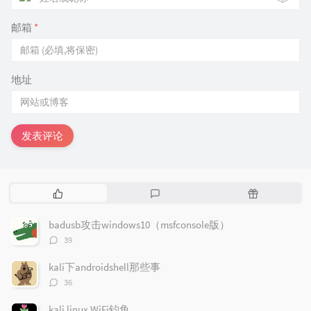
邮箱
*
地址
发表评论
热
最
随
门
新
机
文
评
文
badusb攻击windows10（msfconsole版）
章
论
章
评
39
论
数：
kali下androidshell那些事
评
36
论
数：
kali linux WiFi钓鱼