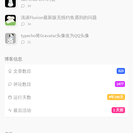
评
34
论
数：
浅谈Fluxion最新版无线钓鱼遇到的问题
评
34
论
数：
typecho将Gravatar头像改为QQ头像
评
31
论
数：
博客信息
文章数目
523
评论数目
1477
运行天数
9年190天
最后活动
1 天前